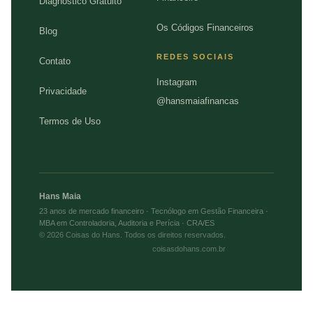
Diagnóstico Gratuito
Os Códigos Financeiros
Blog
REDES SOCIAIS
Contato
Instagram
Privacidade
@hansmaiafinancas
Termos de Uso
Hans Maia
23 anos de mercado financeiro · Tecnólogo em Gestão Financeira ·
MBA em Controladoria, Auditoria e Perícia · CRA/ES
© 2026 Coisas do Hans. Todos os direitos reservados.
coisasdohans.com.br