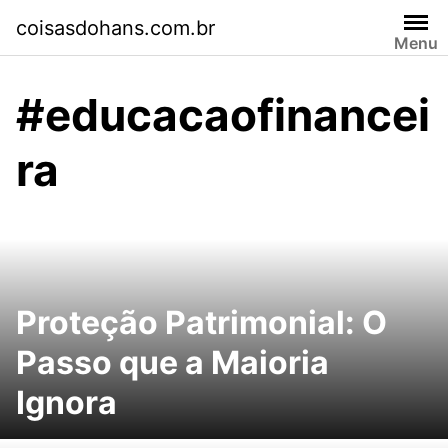
Skip
coisasdohans.com.br
to
Menu
content
#educacaofinancei
ra
Proteção Patrimonial: O
Passo que a Maioria
Ignora