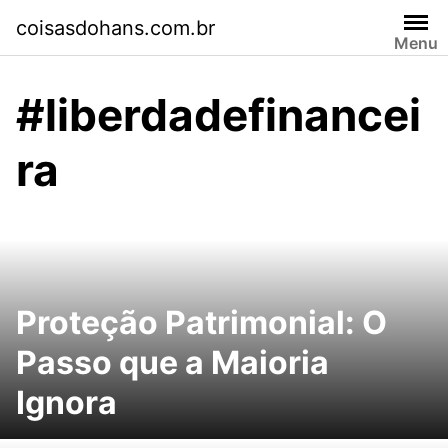
Skip
coisasdohans.com.br
to
Menu
content
#liberdadefinancei
ra
Proteção Patrimonial: O
Passo que a Maioria
Ignora