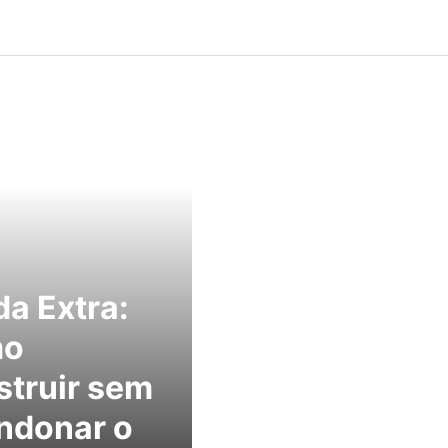
a Extra:
mo
truir sem
ndonar o