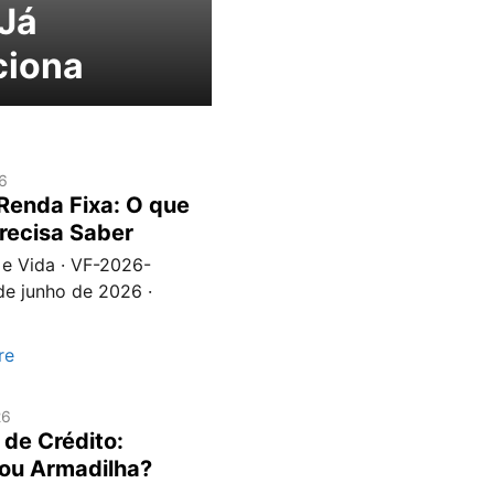
Já
ciona
6
Renda Fixa: O que
recisa Saber
 e Vida · VF-2026-
de junho de 2026 ·
re
26
 de Crédito:
 ou Armadilha?