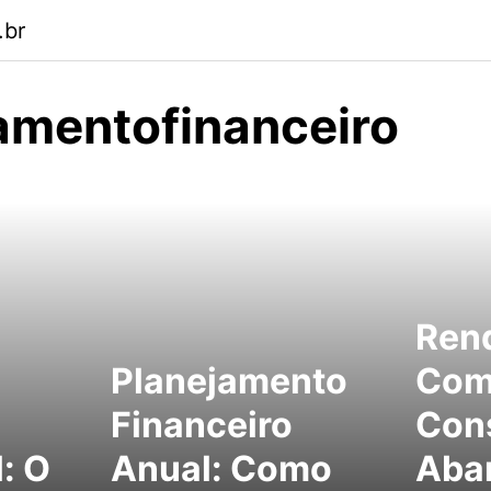
.br
amentofinanceiro
Rend
Planejamento
Co
Financeiro
Cons
: O
Anual: Como
Aba