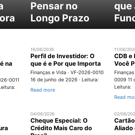
a
Pensar no
que 
nora
Longo Prazo
Fun
16/06/2026
11/06/202
Perfil de Investidor: O
CDB e 
 é na
que é e Por que Importa
Você P
Finanças e Vida · VF-2026-0010
Finanças
16 de junho de 2026 · Leitura:
0009 11 
026-0011
Leitura:
eitura:
Read more
Read mo
04/06/2026
02/06/20
Cheque Especial: O
Cartão
ura
Crédito Mais Caro do
Aliado