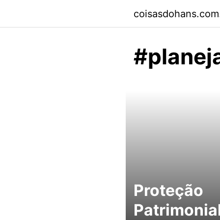
Skip
coisasdohans.com
to
content
#planej
Proteção
Patrimonial